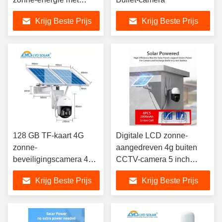
nachtzicht
Krijg Beste Prijs
Krijg Beste Prijs
128 GB TF-kaart 4G
Digitale LCD zonne-
zonne-
aangedreven 4g buiten
beveiligingscamera 4
CCTV-camera 5 inch
mm lens CCTV-camera
zonnemonitor in werking
Krijg Beste Prijs
Krijg Beste Prijs
zonnepaneel