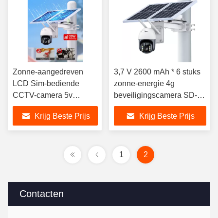
Zonne-aangedreven
3,7 V 2600 mAh * 6 stuks
LCD Sim-bediende
zonne-energie 4g
CCTV-camera 5v
beveiligingscamera SD-
uitgangsspanning
kaart
Krijg Beste Prijs
Krijg Beste Prijs
1
2
Contacten