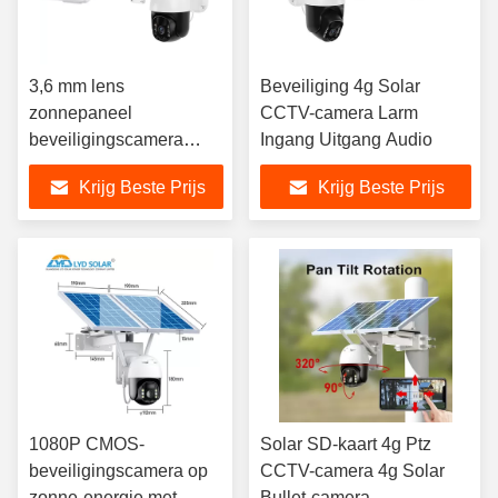
3,6 mm lens
Beveiliging 4g Solar
zonnepaneel
CCTV-camera Larm
beveiligingscamera
Ingang Uitgang Audio
H.265 H.264 TCP IP-
Krijg Beste Prijs
Krijg Beste Prijs
protocol zonne-cctv-
camera 4g
1080P CMOS-
Solar SD-kaart 4g Ptz
beveiligingscamera op
CCTV-camera 4g Solar
zonne-energie met
Bullet-camera