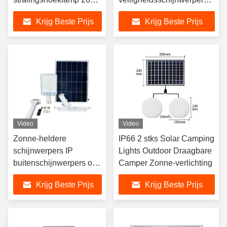
190 * 55 mm zonne-
2500LM
Krijg Beste Prijs
Krijg Beste Prijs
tuinverlichting
aluminiumlegering
Video
Video
Zonne-heldere
IP66 2 stks Solar Camping
schijnwerpers IP
Lights Outdoor Draagbare
buitenschijnwerpers op
Camper Zonne-verlichting
zonne-energie
Krijg Beste Prijs
Krijg Beste Prijs