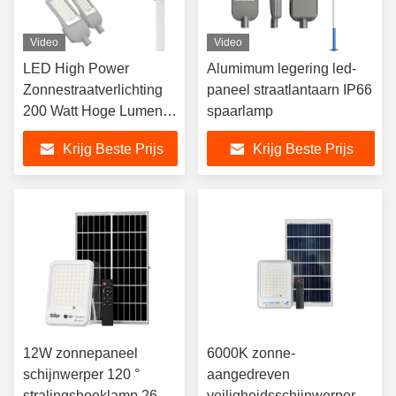
Video
Video
LED High Power
Alumimum legering led-
Zonnestraatverlichting
paneel straatlantaarn IP66
200 Watt Hoge Lumen
spaarlamp
Energie - besparing
Krijg Beste Prijs
Krijg Beste Prijs
LYD-S3530
12W zonnepaneel
6000K zonne-
schijnwerper 120 °
aangedreven
stralingshoeklamp 260 *
veiligheidsschijnwerpers