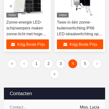
Video
Video
Zonne-energie LED-
Twee in één zonne-
schijnwerpers maken
buitenverlichting IP66
zonne-licht met hoge
LED-straatverlichting op
helderheid waterdicht
zonne-energie LYD-S1224
Krijg Beste Prijs
Krijg Beste Prijs
1
2
3
4
5
Contacten
Contacten:
Miss. Lucia