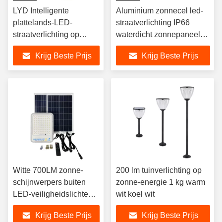
LYD Intelligente
Aluminium zonnecel led-
plattelands-LED-
straatverlichting IP66
straatverlichting op
waterdicht zonnepaneel
zonne-energie 100 Watt
weglicht
Krijg Beste Prijs
Krijg Beste Prijs
LYD-S2520
Witte 700LM zonne-
200 lm tuinverlichting op
schijnwerpers buiten
zonne-energie 1 kg warm
LED-veiligheidslichten
wit koel wit
waterdicht IP44 voor
Krijg Beste Prijs
Krijg Beste Prijs
tuintuin