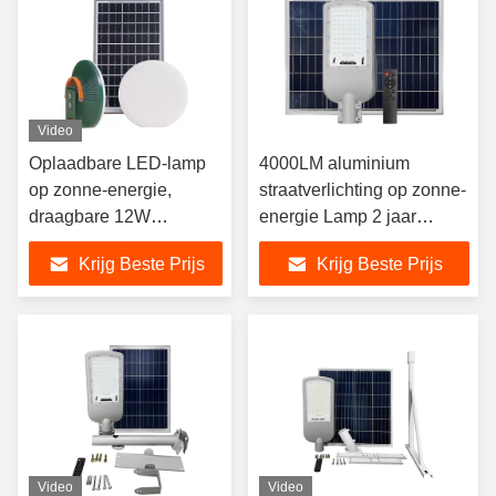
Video
Oplaadbare LED-lamp
4000LM aluminium
op zonne-energie,
straatverlichting op zonne-
draagbare 12W
energie Lamp 2 jaar
tentverlichting op zonne-
garantie
Krijg Beste Prijs
Krijg Beste Prijs
energie
Video
Video