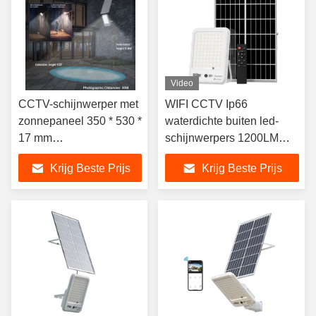
Video
CCTV-schijnwerper met
WIFI CCTV Ip66
zonnepaneel 350 * 530 *
waterdichte buiten led-
17 mm
schijnwerpers 1200LM
aluminiumlegering 5,2
elektriciteit gratis
Krijg Beste Prijs
Krijg Beste Prijs
kg