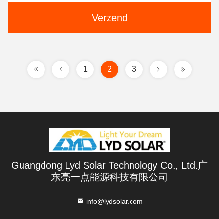
Verzend
1
2
3
Guangdong Lyd Solar Technology Co., Ltd.广
东亮一点能源科技有限公司
info@lydsolar.com