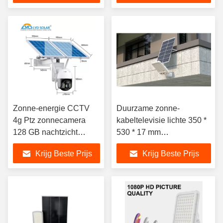
Zonne-energie CCTV
Duurzame zonne-
4g Ptz zonnecamera
kabeltelevisie lichte 350 *
128 GB nachtzicht
530 * 17 mm
draadloze draadloze
kabeltelevisie directe
Krijg Beste Prijs
Krijg Beste Prijs
beveiligingscamera's
zonne-verlichting