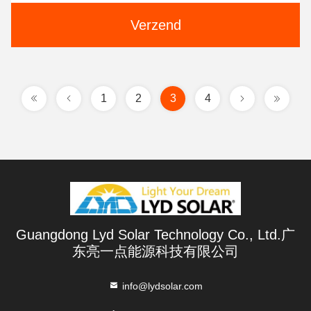
Verzend
1
2
3
4
Guangdong Lyd Solar Technology Co., Ltd.广
东亮一点能源科技有限公司
info@lydsolar.com