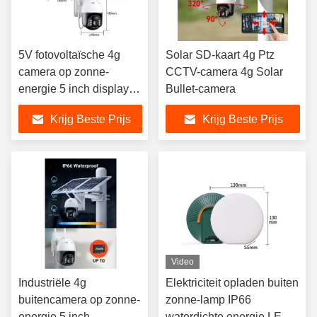
5V fotovoltaïsche 4g
Solar SD-kaart 4g Ptz
camera op zonne-
CCTV-camera 4g Solar
energie 5 inch display
Bullet-camera
4g Sim zonnecamera
Krijg Beste Prijs
Krijg Beste Prijs
Video
Industriële 4g ​​
Elektriciteit opladen buiten
buitencamera op zonne-
zonne-lamp IP66
energie 5 inch
waterdichte energie LED-